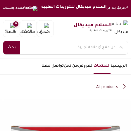
خطي للذهاب إلى المحتوى
السلام ميديكال للتوريدات الطبية
📍
مرحبًا بك في
خدمة عملاء واتساب
0
السلام ميديكال
للتوريدات الطبية
حسابي
المفضلة
السلة
بحث
الرئيسية
المنتجات
العروض
من نحن
تواصل معنا
All products