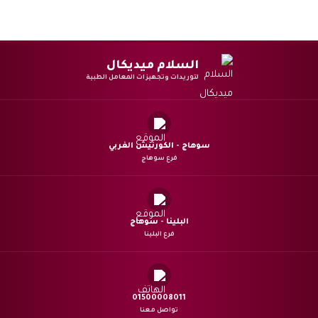
السلام ميديكال
لتوريدات وتجهيزات المعامل الطبية
سوهاج - الكورنيش الغربي
فرع سوهاج
البلينا - سوهاج
فرع البلينا
01500008011
تواصل معنا