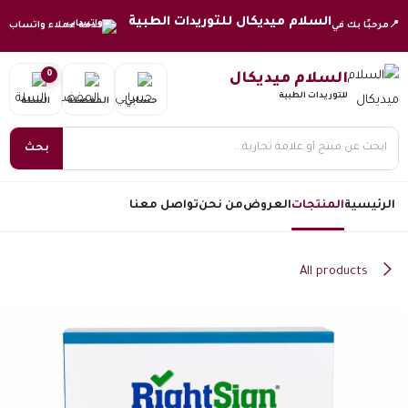
خطي للذهاب إلى المحتوى
السلام ميديكال للتوريدات الطبية
📍
مرحبًا بك في
خدمة عملاء واتساب
0
السلام ميديكال
للتوريدات الطبية
حسابي
المفضلة
السلة
بحث
الرئيسية
المنتجات
العروض
من نحن
تواصل معنا
All products