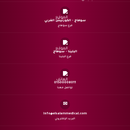
سوهاج - الكورنيش الغربي
فرع سوهاج
البلينا - سوهاج
فرع البلينا
01500008011
تواصل معنا
✉
info@elsalammedical.com
البريد الإلكتروني