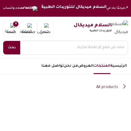
خطي للذهاب إلى المحتوى
السلام ميديكال للتوريدات الطبية
📍
مرحبًا بك في
خدمة عملاء واتساب
0
السلام ميديكال
للتوريدات الطبية
حسابي
المفضلة
السلة
بحث
الرئيسية
المنتجات
العروض
من نحن
تواصل معنا
All products