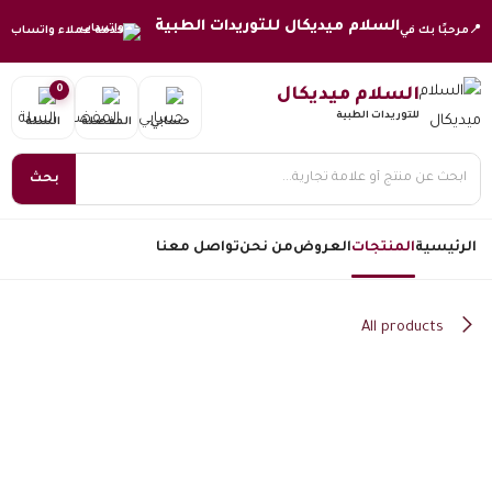
خطي للذهاب إلى المحتوى
السلام ميديكال للتوريدات الطبية
📍
مرحبًا بك في
خدمة عملاء واتساب
0
السلام ميديكال
للتوريدات الطبية
حسابي
المفضلة
السلة
بحث
الرئيسية
المنتجات
العروض
من نحن
تواصل معنا
All products