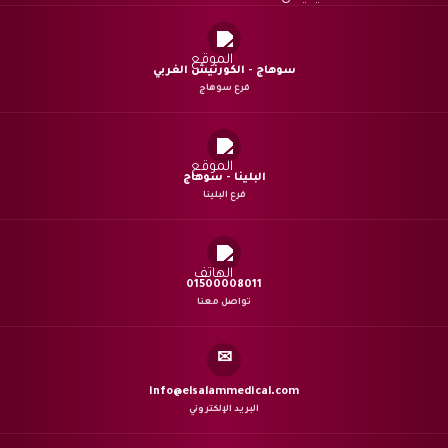
سوهاج - الكورنيش الغربي
فرع سوهاج
البلينا - سوهاج
فرع البلينا
01500008011
تواصل معنا
✉
info@elsalammedical.com
البريد الإلكتروني