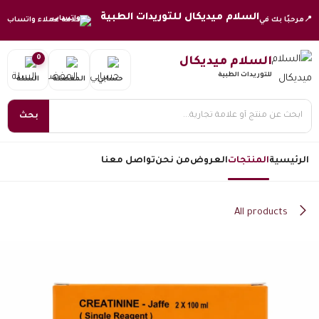
خطي للذهاب إلى المحتوى
السلام ميديكال للتوريدات الطبية
📍
مرحبًا بك في
خدمة عملاء واتساب
0
السلام ميديكال
للتوريدات الطبية
حسابي
المفضلة
السلة
بحث
الرئيسية
المنتجات
العروض
من نحن
تواصل معنا
All products