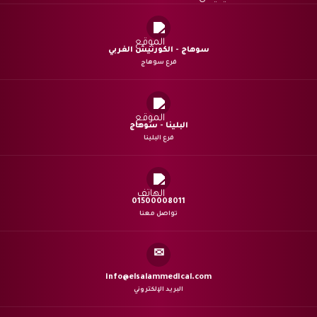
سوهاج - الكورنيش الغربي
فرع سوهاج
البلينا - سوهاج
فرع البلينا
01500008011
تواصل معنا
✉
info@elsalammedical.com
البريد الإلكتروني