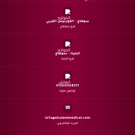
سوهاج - الكورنيش الغربي
فرع سوهاج
البلينا - سوهاج
فرع البلينا
01500008011
تواصل معنا
✉
info@elsalammedical.com
البريد الإلكتروني