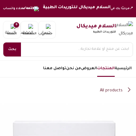
خطي للذهاب إلى المحتوى
السلام ميديكال للتوريدات الطبية
📍
مرحبًا بك في
خدمة عملاء واتساب
0
السلام ميديكال
للتوريدات الطبية
حسابي
المفضلة
السلة
بحث
الرئيسية
المنتجات
العروض
من نحن
تواصل معنا
All products