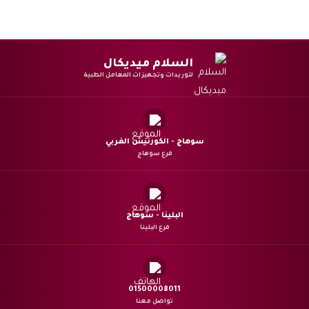
السلام ميديكال
لتوريدات وتجهيزات المعامل الطبية
سوهاج - الكورنيش الغربي
فرع سوهاج
البلينا - سوهاج
فرع البلينا
01500008011
تواصل معنا