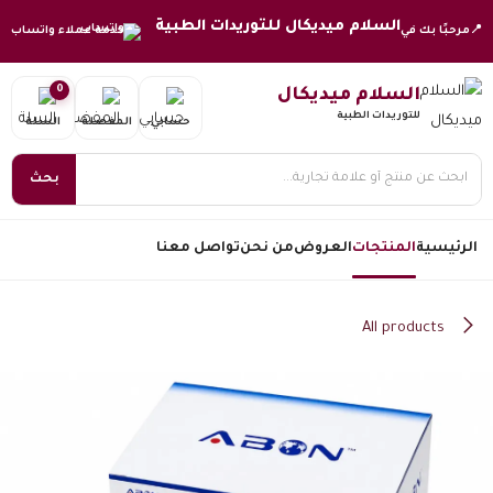
خطي للذهاب إلى المحتوى
السلام ميديكال للتوريدات الطبية
📍
مرحبًا بك في
خدمة عملاء واتساب
0
السلام ميديكال
للتوريدات الطبية
حسابي
المفضلة
السلة
بحث
الرئيسية
المنتجات
العروض
من نحن
تواصل معنا
All products