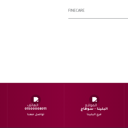
FINECARE
البلينا - سوهاج
01500008011
فرع البلينا
تواصل معنا