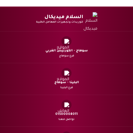
السلام ميديكال
لتوريدات وتجهيزات المعامل الطبية
سوهاج - الكورنيش الغربي
فرع سوهاج
البلينا - سوهاج
فرع البلينا
01500008011
تواصل معنا