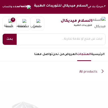
خطي للذهاب إلى المحتوى
السلام ميديكال للتوريدات الطبية
📍
مرحبًا بك في
خدمة عملاء واتساب
0
السلام ميديكال
للتوريدات الطبية
حسابي
المفضلة
السلة
بحث
الرئيسية
المنتجات
العروض
من نحن
تواصل معنا
All products